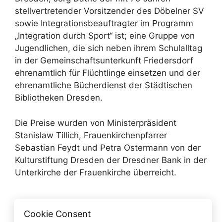
stellvertretender Vorsitzender des Döbelner SV
sowie Integrationsbeauftragter im Programm
„Integration durch Sport“ ist; eine Gruppe von
Jugendlichen, die sich neben ihrem Schulalltag
in der Gemeinschaftsunterkunft Friedersdorf
ehrenamtlich für Flüchtlinge einsetzen und der
ehrenamtliche Bücherdienst der Städtischen
Bibliotheken Dresden.
Die Preise wurden von Ministerpräsident
Stanislaw Tillich, Frauenkirchenpfarrer
Sebastian Feydt und Petra Ostermann von der
Kulturstiftung Dresden der Dresdner Bank in der
Unterkirche der Frauenkirche überreicht.
Kategorien
2016
,
Aktuelles
Cookie Consent
Karl-Josef Laumann in Geyer zu Gast