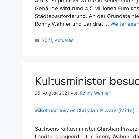
Am 3. September wurde in Scheibenberg d
Gebäude wird rund 4,5 Millionen Euro kos
Städtebauförderung. An der Grundstein
Ronny Wähner und Landrat …
Weiterlese
Kategorien
2021
,
Aktuelles
Kultusminister besu
25. August 2021
von
Ronny Wähner
Sachsens Kultusminister Christian Piwa
Landtagsabgeordneten Ronny Wähner das 