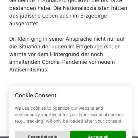
Gemeinde in Annaberg gebildet, die bis 1939
bestanden habe. Die Nationalsozialisten hätten
das jüdische Leben auch im Erzgebirge
ausgerottet.
Dr. Klein ging in seiner Ansprache nicht nur auf
die Situation der Juden im Erzgebirge ein, er
warnte vor dem Hintergrund der noch
anhaltenden Corona-Pandemie vor neuem
Antisemitismus.
Kategorien
2021
,
Aktuelles
Cookie Consent
Neue Richtlinie zur Familienförderung für
Wohneigentum
We use cookies to optimize our website and
continuously improve it for you. Non-essential cookies
Anpassungen bei Wasserversorgung
(e.g., tracking) will only be loaded after your consent.
Essential only
Accept all