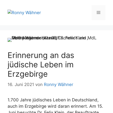
Zum
Inhalt
Menü
springen
Erinnerung an das
jüdische Leben im
Erzgebirge
16. Juni 2021
von
Ronny Wähner
1.700 Jahre jüdisches Leben in Deutschland,
auch im Erzgebirge wird daran erinnert. Am 15.
Juni besuchte Dr. Felix Klein, der Beauftragte