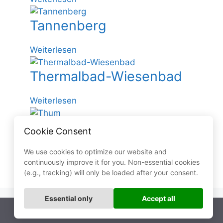
e
b
e
S
s
e
Tannenberg
t
e
e
r
t
h
n
g
a
m
:
Weiterlesen
t
u
a
T
h
Thermalbad-Wiesenbad
t
a
a
a
n
l
l
n
:
Weiterlesen
e
T
Thum
n
h
Cookie Consent
b
e
e
r
:
Weiterlesen
We use cookies to optimize our website and
r
m
continuously improve it for you. Non-essential cookies
T
(e.g., tracking) will only be loaded after your consent.
g
a
h
l
u
Essential only
Accept all
b
m
a
© 2026
Ronny Wähner