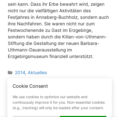
sein kann. Dass ihr Erbe bewahrt wird, zeigen
nicht nur die vielfältigen Aktivitäten des
Festjahres in Annaberg-Buchholz, sondern auch
ihre Nachfahren. Sie waren nicht nur zum
Festwochenende zu Gast im Erzgebirge,
sondern haben durch die Kilian-von-Uthmann-
Stiftung die Gestaltung der neuen Barbara-
Uthmann-Dauerausstellung im
Erzgebirgsmuseum finanziell unterstützt.
Kategorien
2014
,
Aktuelles
Ronny Wähner zum Unternehmensbesuch
Cookie Consent
bei MENNEKES in Neudorf
Stanislaw Tillich und Ronny Wähner
We use cookies to optimize our website and
continuously improve it for you. Non-essential cookies
besuchen Zuckertütenfabrik
(e.g., tracking) will only be loaded after your consent.