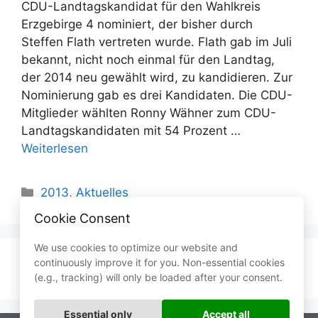
CDU-Landtagskandidat für den Wahlkreis
Erzgebirge 4 nominiert, der bisher durch
Steffen Flath vertreten wurde. Flath gab im Juli
bekannt, nicht noch einmal für den Landtag,
der 2014 neu gewählt wird, zu kandidieren. Zur
Nominierung gab es drei Kandidaten. Die CDU-
Mitglieder wählten Ronny Wähner zum CDU-
Landtagskandidaten mit 54 Prozent …
Weiterlesen
Kategorien
2013
,
Aktuelles
Cookie Consent
We use cookies to optimize our website and
continuously improve it for you. Non-essential cookies
Seite
Seite
Seite
←
Zurück
1
…
27
28
(e.g., tracking) will only be loaded after your consent.
Essential only
Accept all