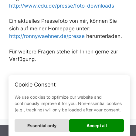
http://www.cdu.de/presse/foto-downloads
Ein aktuelles Pressefoto von mir, können Sie
sich auf meiner Homepage unter:
http://ronnywaehner.de/presse
herunterladen.
Für weitere Fragen stehe ich Ihnen gerne zur
Verfügung.
Kategorien
2014
,
Aktuelles
Cookie Consent
Unternehmern vorgestellt
Staatsminister Frank Kupfer in der Region
We use cookies to optimize our website and
continuously improve it for you. Non-essential cookies
unterwegs
(e.g., tracking) will only be loaded after your consent.
Essential only
Accept all
© 2026
Ronny Wähner