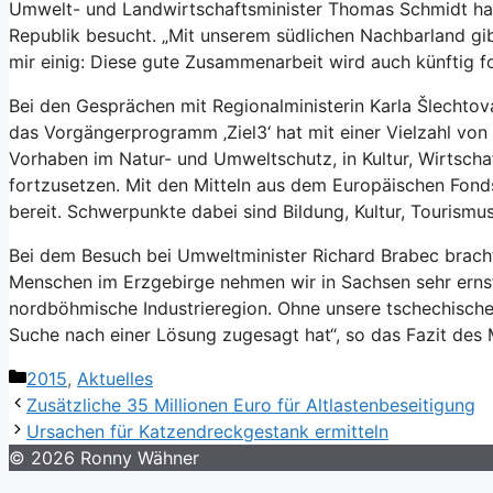
Umwelt- und Landwirtschaftsminister Thomas Schmidt hat 
Republik besucht. „Mit unserem südlichen Nachbarland gibt
mir einig: Diese gute Zusammenarbeit wird auch künftig fo
Bei den Gesprächen mit Regionalministerin Karla Šlech
das Vorgängerprogramm ‚Ziel3‘ hat mit einer Vielzahl vo
Vorhaben im Natur- und Umweltschutz, in Kultur, Wirtscha
fortzusetzen. Mit den Mitteln aus dem Europäischen Fonds
bereit. Schwerpunkte dabei sind Bildung, Kultur, Tourism
Bei dem Besuch bei Umweltminister Richard Brabec brach
Menschen im Erzgebirge nehmen wir in Sachsen sehr ernst
nordböhmische Industrieregion. Ohne unsere tschechischen
Suche nach einer Lösung zugesagt hat“, so das Fazit des M
Kategorien
2015
,
Aktuelles
Zusätzliche 35 Millionen Euro für Altlastenbeseitigung
Ursachen für Katzendreckgestank ermitteln
© 2026
Ronny Wähner