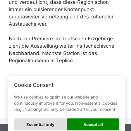
und verdeutlicht, dass diese Region schon
immer ein pulsierender Knotenpunkt
europaweiter Vernetzung und des kulturellen
Austauschs war.
Nach der Premiere im deutschen Erzgebirge
zieht die Ausstellung weiter ins tschechische
Nachbarland. Nächste Station ist das
Regionalmuseum in Teplice.
Kategorien
Aktuelles
Cookie Consent
Baumpflanzaktion in Geyer
Zu Besuch bei der CAP PARTS AG in
We use cookies to optimize our website and
continuously improve it for you. Non-essential cookies
Scheibenberg
(e.g., tracking) will only be loaded after your consent.
Essential only
Accept all