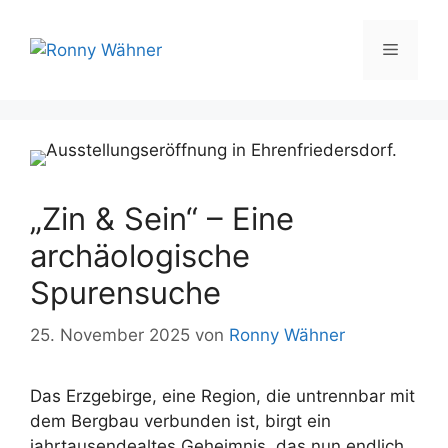
Zum
Inhalt
Menü
springen
„Zin & Sein“ – Eine
archäologische
Spurensuche
25. November 2025
von
Ronny Wähner
Das Erzgebirge, eine Region, die untrennbar mit
dem Bergbau verbunden ist, birgt ein
jahrtausendealtes Geheimnis, das nun endlich