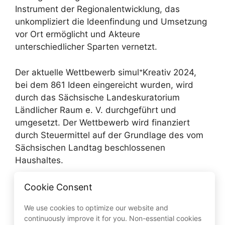
Instrument der Regionalentwicklung, das
unkompliziert die Ideenfindung und Umsetzung
vor Ort ermöglicht und Akteure
unterschiedlicher Sparten vernetzt.
Der aktuelle Wettbewerb simul⁺Kreativ 2024,
bei dem 861 Ideen eingereicht wurden, wird
durch das Sächsische Landeskuratorium
Ländlicher Raum e. V. durchgeführt und
umgesetzt. Der Wettbewerb wird finanziert
durch Steuermittel auf der Grundlage des vom
Sächsischen Landtag beschlossenen
Haushaltes.
Cookie Consent
Kategorien
Aktuelles
,
Allgemein
Neuer Radweg zwischen Thum und Herold
We use cookies to optimize our website and
continuously improve it for you. Non-essential cookies
Treffen zur trilateralen Zusammenarbeit