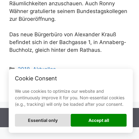
Räumlichkeiten anzuschauen. Auch Ronny
Wähner gratulierte seinem Bundestagskollegen
zur Büroeröffnung.
Das neue Bürgerbüro von Alexander Krauß
befindet sich in der Bachgasse 1, in Annaberg-
Buchholz, gleich hinter dem Rathaus.
Kategorien
2018
,
Aktuelles
Cookie Consent
Kita Löwenzahn ausgezeichnet
Ausbildungsmesse in der Silberlandhalle
We use cookies to optimize our website and
continuously improve it for you. Non-essential cookies
(e.g., tracking) will only be loaded after your consent.
© 2026
Ronny Wähner
Essential only
Accept all